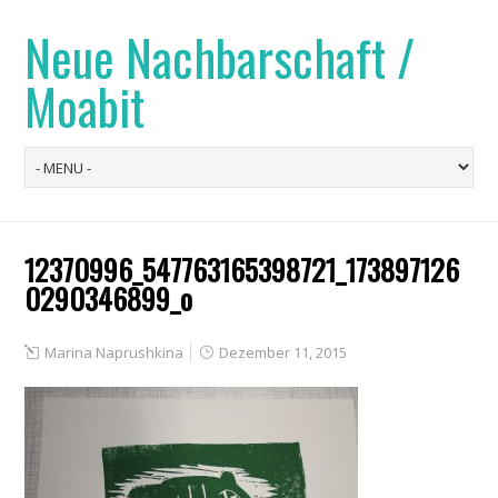
Neue Nachbarschaft /
Moabit
12370996_547763165398721_173897126
0290346899_o
Marina Naprushkina
Dezember 11, 2015