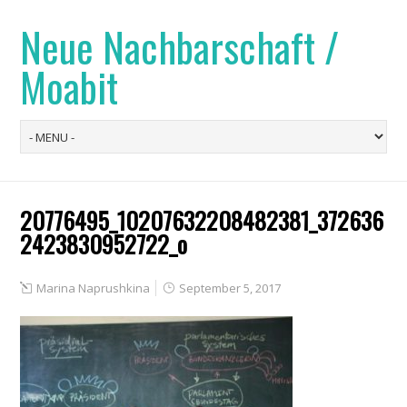
Neue Nachbarschaft /
Moabit
20776495_10207632208482381_372636
2423830952722_o
Marina Naprushkina
September 5, 2017