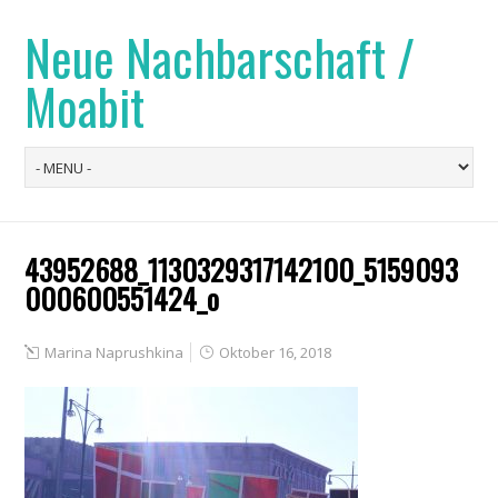
Neue Nachbarschaft /
Moabit
43952688_1130329317142100_5159093
000600551424_o
Marina Naprushkina
Oktober 16, 2018