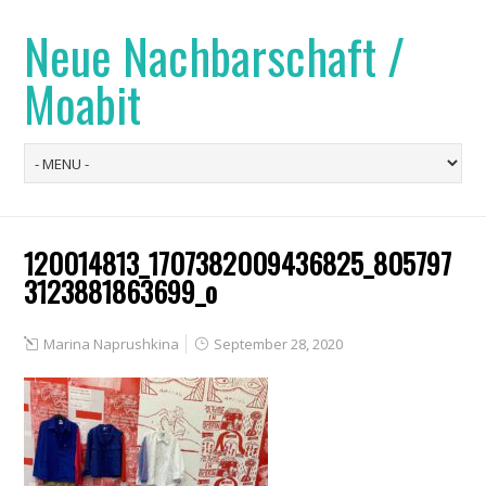
Neue Nachbarschaft /
Moabit
120014813_1707382009436825_805797
3123881863699_o
Marina Naprushkina
September 28, 2020