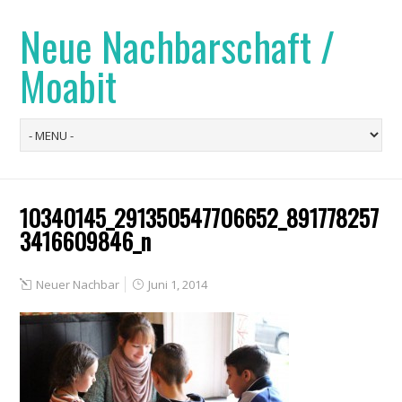
Neue Nachbarschaft /
Moabit
10340145_291350547706652_891778257
3416609846_n
Neuer Nachbar
Juni 1, 2014