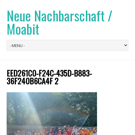
Neue Nachbarschaft /
Moabit
EED261C0-F24C-435D-B883-
36F240B6CA4F 2