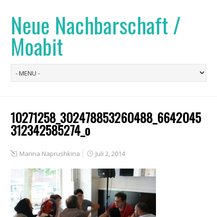
Neue Nachbarschaft /
Moabit
10271258_302478853260488_6642045
312342585274_o
Marina Naprushkina
Juli 2, 2014