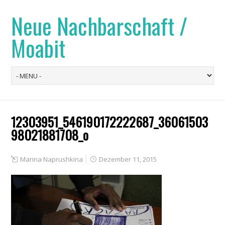
Neue Nachbarschaft /
Moabit
12303951_546190172222687_36061503
98021881708_o
Marina Naprushkina
Dezember 11, 2015