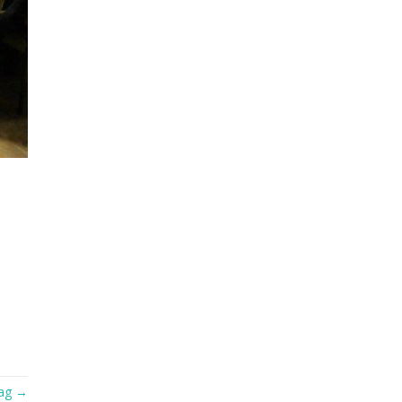
rag →