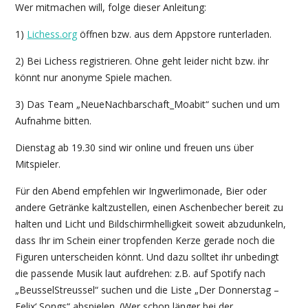
Wer mitmachen will, folge dieser Anleitung:
1)
Lichess.org
öffnen bzw. aus dem Appstore runterladen.
2) Bei Lichess registrieren. Ohne geht leider nicht bzw. ihr
könnt nur anonyme Spiele machen.
3) Das Team „NeueNachbarschaft_Moabit“ suchen und um
Aufnahme bitten.
Dienstag ab 19.30 sind wir online und freuen uns über
Mitspieler.
Für den Abend empfehlen wir Ingwerlimonade, Bier oder
andere Getränke kaltzustellen, einen Aschenbecher bereit zu
halten und Licht und Bildschirmhelligkeit soweit abzudunkeln,
dass Ihr im Schein einer tropfenden Kerze gerade noch die
Figuren unterscheiden könnt. Und dazu solltet ihr unbedingt
die passende Musik laut aufdrehen: z.B. auf Spotify nach
„BeusselStreussel“ suchen und die Liste „Der Donnerstag –
Felix‘ Songs“ abspielen. (Wer schon länger bei der