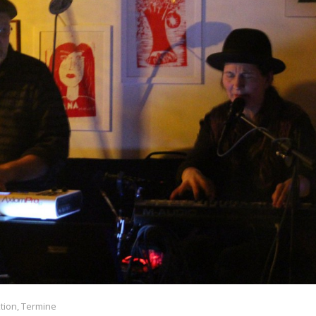
tion
,
Termine