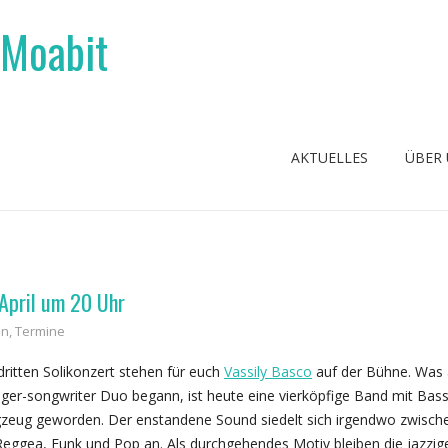
 Moabit
AKTUELLES
ÜBER
 April um 20 Uhr
on
,
Termine
ritten Solikonzert stehen für euch
Vassily Basco
auf der Bühne. Was 
nger-songwriter Duo begann, ist heute eine vierköpfige Band mit Bas
gzeug geworden. Der enstandene Sound siedelt sich irgendwo zwisch
Reggea, Funk und Pop an. Als durchgehendes Motiv bleiben die jazzig