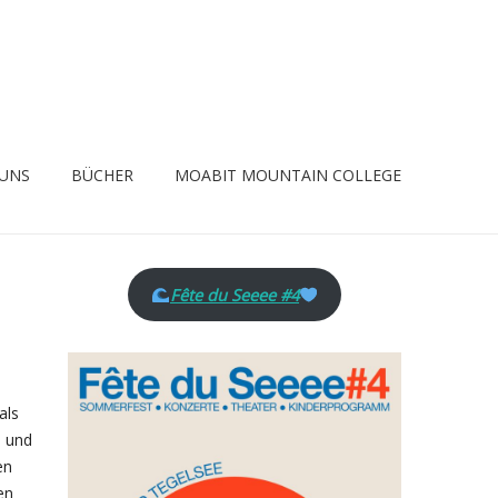
 UNS
BÜCHER
MOABIT MOUNTAIN COLLEGE
Fête du Seeee #4
als
s und
en
en