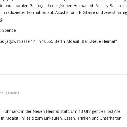
e und choralen Gesänge. In der ‚Neuen Heimat‘ tritt Vassily Basco j
 in reduzierter Formation auf: Akustik- und E-Gitarre und zweistimmig
g.
tt: Spende
e: Jagowstrasse 14, in 10555 Berlin-Moabit, Bar „Neue Heimat“
on
,
Termine
Flohmarkt in der Neuen Heimat statt. Um 13 Uhr geht es los! Alle
 in Moabit. Ihr seid zum Einkaufen, Essen, Trinken und Unterhalten