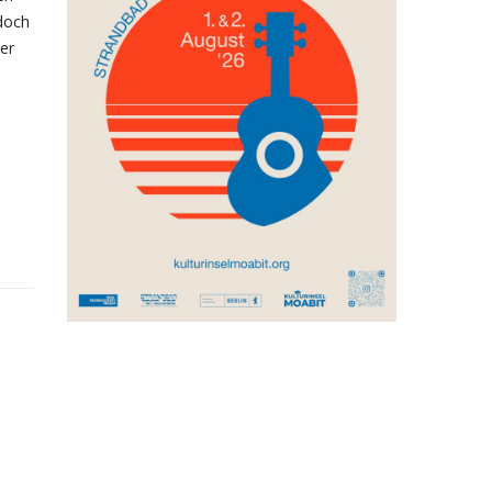
edoch
er