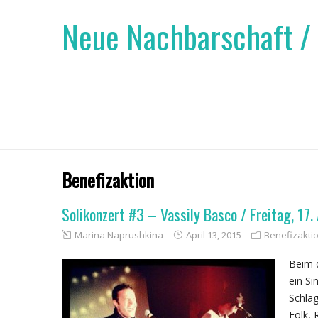
Neue Nachbarschaft /
Benefizaktion
Solikonzert #3 – Vassily Basco / Freitag, 17.
Marina Naprushkina
April 13, 2015
Benefizakti
Beim d
ein Si
Schla
Folk, 